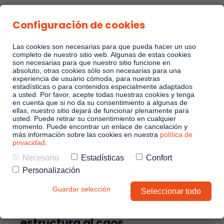
Configuración de cookies
Las cookies son necesarias para que pueda hacer un uso
completo de nuestro sitio web. Algunas de estas cookies
son necesarias para que nuestro sitio funcione en
absoluto, otras cookies sólo son necesarias para una
Guías de ventas
experiencia de usuario cómoda, para nuestras
estadísticas o para contenidos especialmente adaptados
a usted. Por favor, acepte todas nuestras cookies y tenga
en cuenta que si no da su consentimiento a algunas de
Linkando WebPlays
ellas, nuestro sitio dejará de funcionar plenamente para
usted. Puede retirar su consentimiento en cualquier
momento. Puede encontrar un enlace de cancelación y
más información sobre las cookies en nuestra
política de
Playbook AI (Jabra)
privacidad
.
Necesario
Estadísticas
Confort
Personalización
Comités digitales
Guardar selección
Seleccionar todo
MarTech se une a SalesTech - y
Linkando X (Telekom)
cruje: Playbooks aportan
estructura al caos