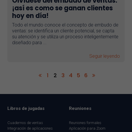
Olvídese del embudo de ventas:
¡así es como se ganan clientes
hoy en día!
Todo el mundo conoce el concepto de embudo de
ventas: se identifica un cliente potencial, se capta
su atención y se utiliza un proceso inteligentemente
diseñado para ...
Seguir leyendo
1
2
3
4
5
6
Libros de jugadas
Reuniones
Cuadernos de ventas
Reuniones formales
Integración de aplicaciones
Aplicación para Zoom