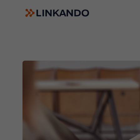
Guías de ventas
Linkando WebPlays
Playbook AI (Jabra)
Comités digitales
Linkando X (Telekom)
Asistente AI