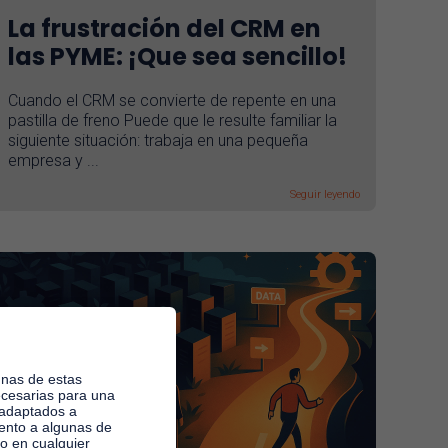
La frustración del CRM en
las PYME: ¡Que sea sencillo!
Cuando el CRM se convierte de repente en una
pastilla de freno Puede que le resulte familiar la
siguiente situación: trabaja en una pequeña
empresa y ...
Seguir leyendo
unas de estas
ecesarias para una
 adaptados a
iento a algunas de
to en cualquier