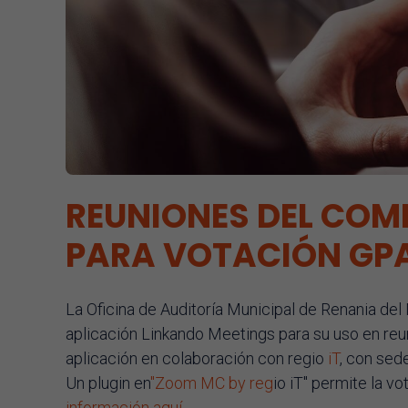
REUNIONES DEL COMI
PARA VOTACIÓN GP
La Oficina de Auditoría Municipal de Renania del
aplicación Linkando Meetings para su uso en reun
aplicación en colaboración con regio
iT
, con sed
Un plugin en
"Zoom MC by reg
io iT" permite la vo
información aquí